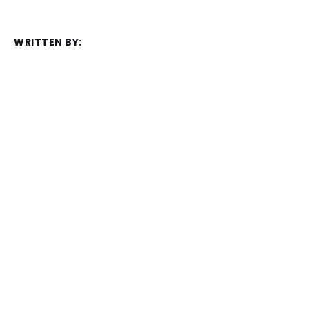
WRITTEN BY:
Frédéric Juret-Rafin
MEMBER DISCUSSION:
S'inscrire