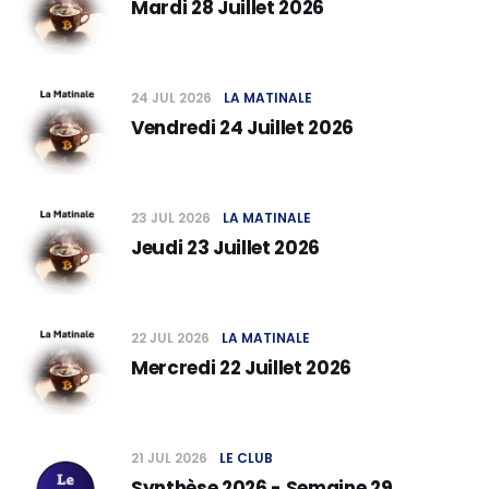
Mardi 28 Juillet 2026
24 JUL 2026
LA MATINALE
Vendredi 24 Juillet 2026
23 JUL 2026
LA MATINALE
Jeudi 23 Juillet 2026
22 JUL 2026
LA MATINALE
Mercredi 22 Juillet 2026
21 JUL 2026
LE CLUB
Synthèse 2026 - Semaine 29