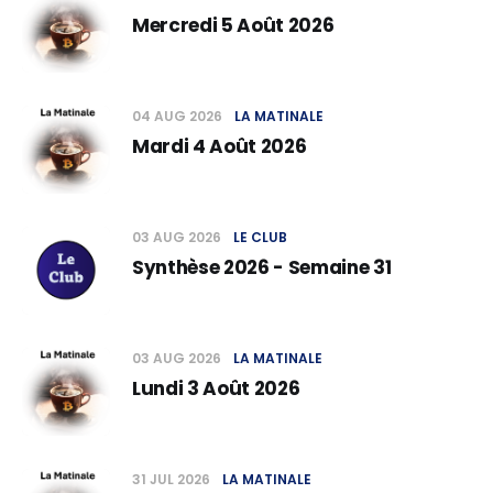
Mercredi 5 Août 2026
04 AUG 2026
LA MATINALE
Mardi 4 Août 2026
03 AUG 2026
LE CLUB
Synthèse 2026 - Semaine 31
03 AUG 2026
LA MATINALE
Lundi 3 Août 2026
31 JUL 2026
LA MATINALE