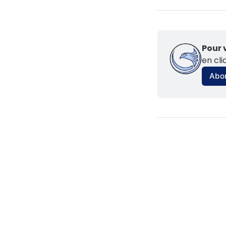
Pour 
en cli
Abo