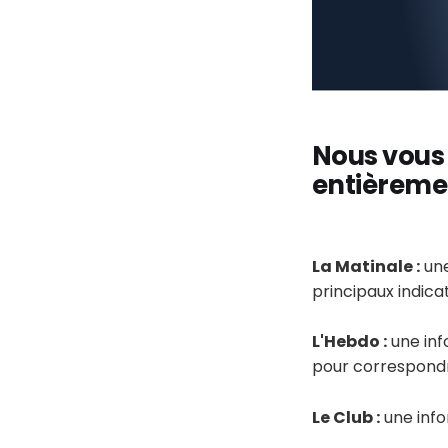
Nous vous
entièremen
La Matinale :
une
principaux indica
L'Hebdo :
une in
pour correspondr
Le Club :
une info