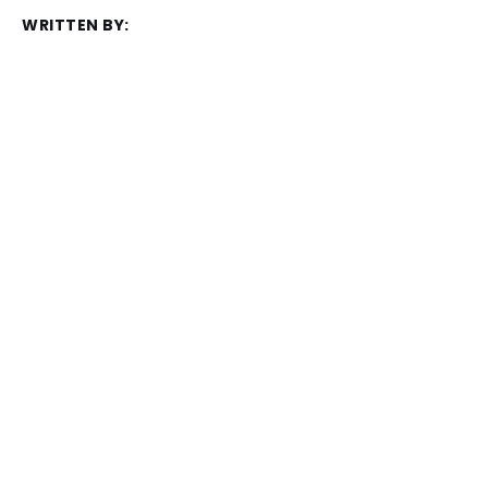
WRITTEN BY:
Frédéric Juret-Rafin
MEMBER DISCUSSION:
S'inscrire
Atrée Info © 2026. Powered by
Ghost