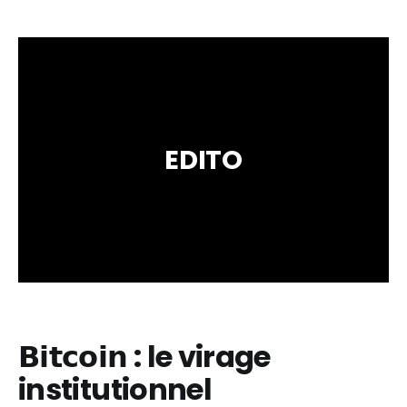
EDITO
𝗕𝗶𝘁𝗰𝗼𝗶𝗻 : le virage
institutionnel