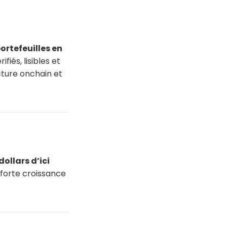
rtefeuilles en
iés, lisibles et
cture onchain et
ollars d’ici
 forte croissance