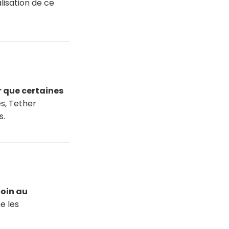
isation de ce
r que certaines
es, Tether
s.
coin au
ne les