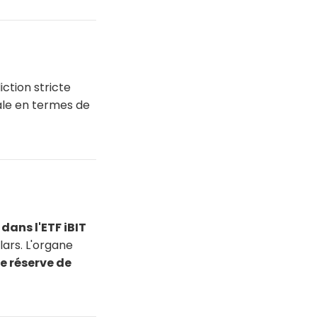
diction stricte
ale en termes de
dans l'ETF iBIT
lars. L'organe
e réserve de