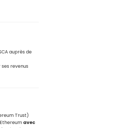
PSCA auprès de
r ses revenus
hereum Trust)
Fs Ethereum
avec