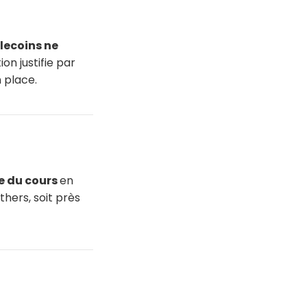
lecoins ne
tion justifie par
 place.
e du cours
en
thers, soit près