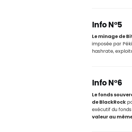
Info N°5
Le minage de Bi
imposée par Péki
hashrate, exploi
Info N°6
Le fonds souver
de BlackRock
po
exécutif du fond
valeur au même t