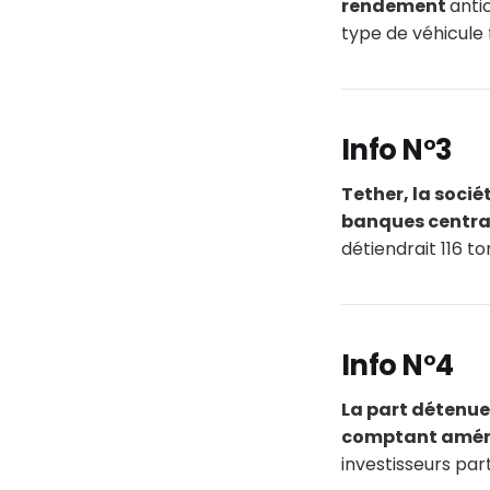
rendement
anti
type de véhicule 
Info N°3
Tether, la soci
banques centra
détiendrait 116 to
Info N°4
La part détenue 
comptant améri
investisseurs part