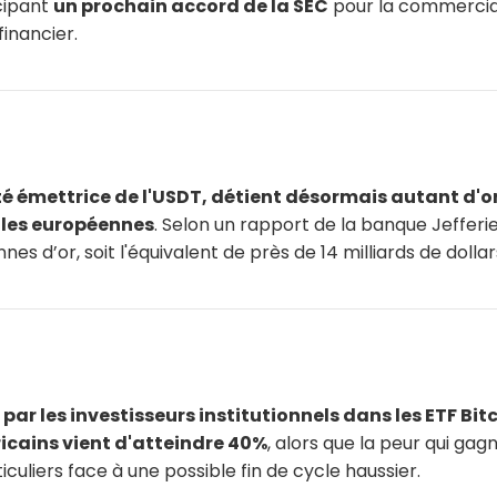
cipant
un prochain accord de la SEC
pour la commercial
financier.
été émettrice de l'USDT, détient désormais autant d'o
les européennes
. Selon un rapport de la banque Jefferi
nnes d’or, soit l'équivalent de près de 14 milliards de dollar
par les investisseurs institutionnels dans les ETF Bit
cains vient d'atteindre 40%
, alors que la peur qui gag
iculiers face à une possible fin de cycle haussier.