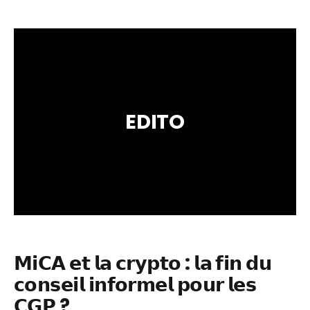
EDITO
𝗠𝗶𝗖𝗔 𝗲𝘁 𝗹𝗮 𝗰𝗿𝘆𝗽𝘁𝗼 : 𝗹𝗮 𝗳𝗶𝗻 𝗱𝘂
𝗰𝗼𝗻𝘀𝗲𝗶𝗹 𝗶𝗻𝗳𝗼𝗿𝗺𝗲𝗹 𝗽𝗼𝘂𝗿 𝗹𝗲𝘀
𝗖𝗚𝗣 ?