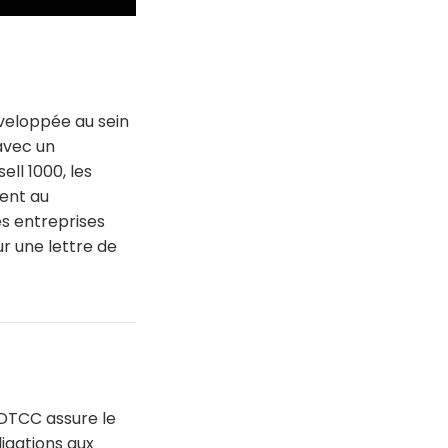
éveloppée au sein
 avec un
ll 1000, les
pent au
s entreprises
r une lettre de
 DTCC assure le
ligations aux