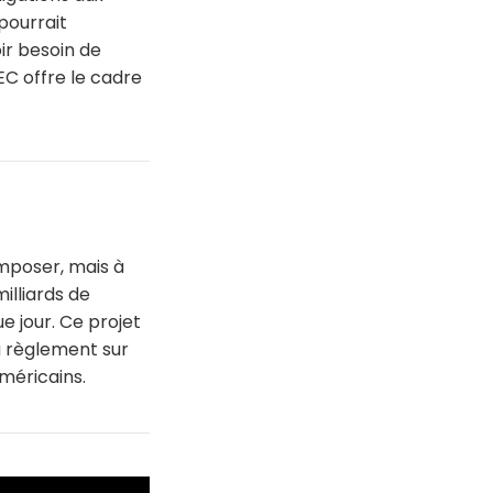
pourrait
oir besoin de
EC offre le cadre
'imposer, mais à
illiards de
 jour. Ce projet
du règlement sur
méricains.