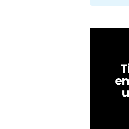
T
em
u