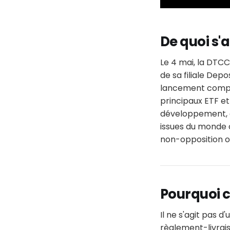
De quoi s'ag
Le 4 mai, la DTCC
de sa filiale Dep
lancement complet
principaux ETF et
développement, d
issues du monde c
non-opposition 
Pourquoi c
Il ne s'agit pas
règlement-livrais