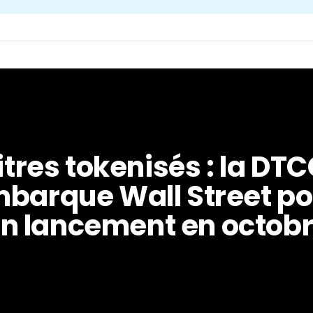
itres tokenisés : la DTC
barque Wall Street po
n lancement en octob