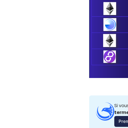
Si vou
terme
Pre