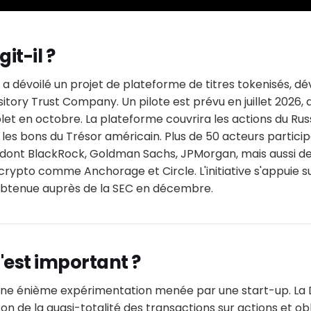
it-il ?
 a dévoilé un projet de plateforme de titres tokenisés, d
ository Trust Company. Un pilote est prévu en juillet 2026,
 en octobre. La plateforme couvrira les actions du Russe
 les bons du Trésor américain. Plus de 50 acteurs partici
ont BlackRock, Goldman Sachs, JPMorgan, mais aussi de
rypto comme Anchorage et Circle. L'initiative s'appuie su
obtenue auprès de la SEC en décembre.
'est important ?
 d'une énième expérimentation menée par une start-up. La
on de la quasi-totalité des transactions sur actions et ob