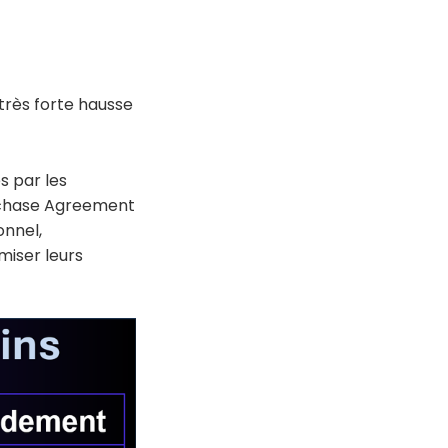
très forte hausse
s par les
urchase Agreement
onnel,
miser leurs