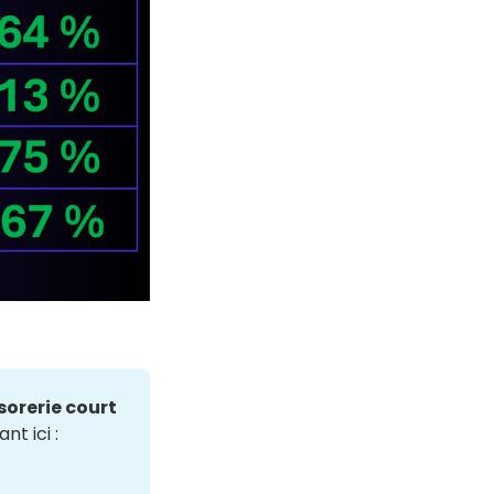
orerie court 
nt ici :