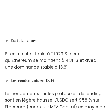
🔹 𝐄𝐭𝐚𝐭 𝐝𝐞𝐬 𝐜𝐨𝐮𝐫𝐬
Bitcoin reste stable à 111.929 $ alors
qu’Ethereum se maintient à 4.311 $ et avec
une dominance stable à 13,61.
🔹 𝐋𝐞𝐬 𝐫𝐞𝐧𝐝𝐞𝐦𝐞𝐧𝐭𝐬 𝐞𝐧 𝐃𝐞𝐅𝐢
Les rendements sur les protocoles de lending
sont en légère hausse. L’USDC sert 9,58 % sur
Ethereum (curateur : MEV Capital) en moyenne