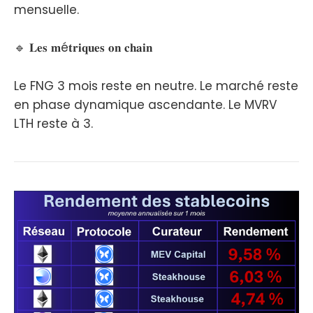
mensuelle.
🔹 𝐋𝐞𝐬 𝐦é𝐭𝐫𝐢𝐪𝐮𝐞𝐬 𝐨𝐧 𝐜𝐡𝐚𝐢𝐧
Le FNG 3 mois reste en neutre. Le marché reste
en phase dynamique ascendante. Le MVRV
LTH reste à 3.