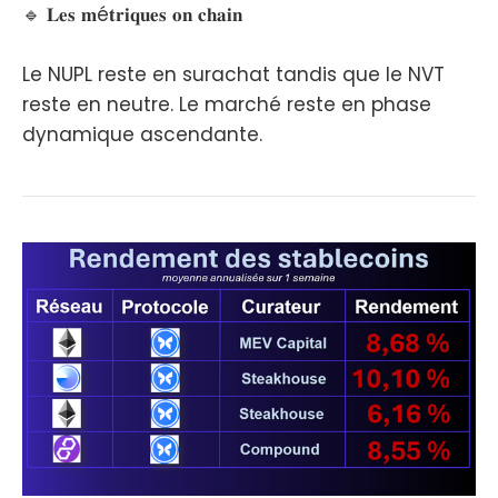
🔹 𝐋𝐞𝐬 𝐦é𝐭𝐫𝐢𝐪𝐮𝐞𝐬 𝐨𝐧 𝐜𝐡𝐚𝐢𝐧
Le NUPL reste en surachat tandis que le NVT
reste en neutre. Le marché reste en phase
dynamique ascendante.