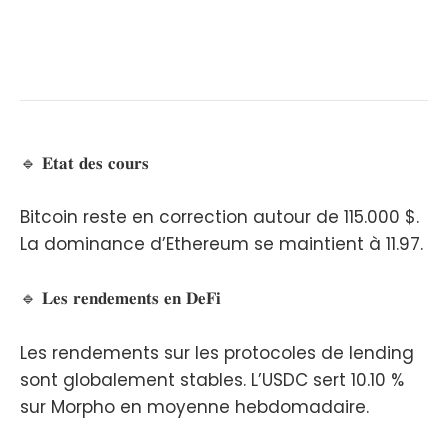
🔹 𝐄𝐭𝐚𝐭 𝐝𝐞𝐬 𝐜𝐨𝐮𝐫𝐬
Bitcoin reste en correction autour de 115.000 $.
La dominance d’Ethereum se maintient à 11.97.
🔹 𝐋𝐞𝐬 𝐫𝐞𝐧𝐝𝐞𝐦𝐞𝐧𝐭𝐬 𝐞𝐧 𝐃𝐞𝐅𝐢
Les rendements sur les protocoles de lending
sont globalement stables. L’USDC sert 10.10 %
sur Morpho en moyenne hebdomadaire.