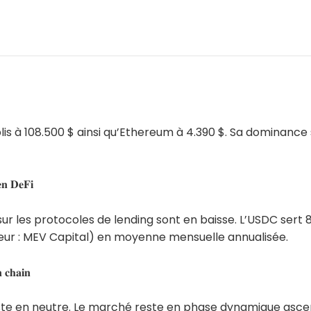
plis à 108.500 $ ainsi qu’Ethereum à 4.390 $. Sa dominance
𝐧 𝐃𝐞𝐅𝐢
r les protocoles de lending sont en baisse. L’USDC sert 8
ur : MEV Capital) en moyenne mensuelle annualisée.
 𝐜𝐡𝐚𝐢𝐧
ste en neutre. Le marché reste en phase dynamique asc