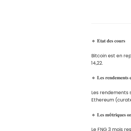
🔹 𝐄𝐭𝐚𝐭 𝐝𝐞𝐬 𝐜𝐨𝐮𝐫𝐬
Bitcoin est en re
14,22.
🔹 𝐋𝐞𝐬 𝐫𝐞𝐧𝐝𝐞𝐦𝐞𝐧𝐭𝐬 
Les rendements su
Ethereum (curate
🔹 𝐋𝐞𝐬 𝐦é𝐭𝐫𝐢𝐪𝐮𝐞𝐬 𝐨𝐧
Le FNG 3 mois re