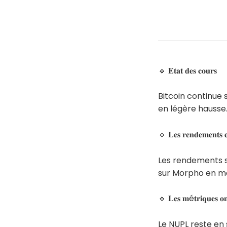
🔹 𝐄𝐭𝐚𝐭 𝐝𝐞𝐬 𝐜𝐨𝐮𝐫𝐬
Bitcoin continue 
en légère hausse
🔹 𝐋𝐞𝐬 𝐫𝐞𝐧𝐝𝐞𝐦𝐞𝐧𝐭𝐬 
Les rendements su
sur Morpho en m
🔹 𝐋𝐞𝐬 𝐦é𝐭𝐫𝐢𝐪𝐮𝐞𝐬 𝐨𝐧
Le NUPL reste en