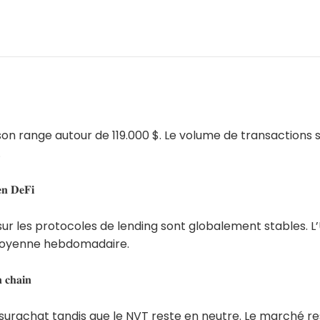
son range autour de 119.000 $. Le volume de transactions 
.
𝐧 𝐃𝐞𝐅𝐢
r les protocoles de lending sont globalement stables. L’
oyenne hebdomadaire.
 𝐜𝐡𝐚𝐢𝐧
 surachat tandis que le NVT reste en neutre. Le marché r