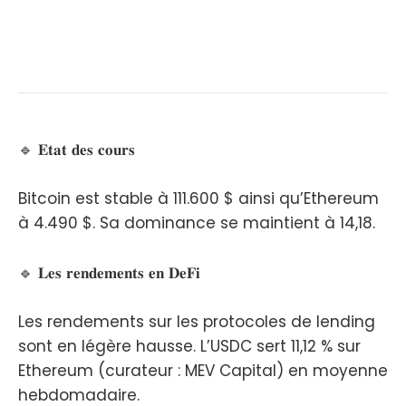
🔹 𝐄𝐭𝐚𝐭 𝐝𝐞𝐬 𝐜𝐨𝐮𝐫𝐬
Bitcoin est stable à 111.600 $ ainsi qu’Ethereum
à 4.490 $. Sa dominance se maintient à 14,18.
🔹 𝐋𝐞𝐬 𝐫𝐞𝐧𝐝𝐞𝐦𝐞𝐧𝐭𝐬 𝐞𝐧 𝐃𝐞𝐅𝐢
Les rendements sur les protocoles de lending
sont en légère hausse. L’USDC sert 11,12 % sur
Ethereum (curateur : MEV Capital) en moyenne
hebdomadaire.