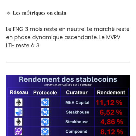
🔹 𝐋𝐞𝐬 𝐦é𝐭𝐫𝐢𝐪𝐮𝐞𝐬 𝐨𝐧 𝐜𝐡𝐚𝐢𝐧
Le FNG 3 mois reste en neutre. Le marché reste
en phase dynamique ascendante. Le MVRV
LTH reste à 3.