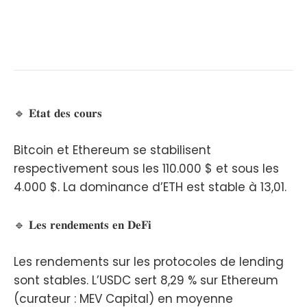
🔹 𝐄𝐭𝐚𝐭 𝐝𝐞𝐬 𝐜𝐨𝐮𝐫𝐬
Bitcoin et Ethereum se stabilisent
respectivement sous les 110.000 $ et sous les
4.000 $. La dominance d’ETH est stable à 13,01.
🔹 𝐋𝐞𝐬 𝐫𝐞𝐧𝐝𝐞𝐦𝐞𝐧𝐭𝐬 𝐞𝐧 𝐃𝐞𝐅𝐢
Les rendements sur les protocoles de lending
sont stables. L’USDC sert 8,29 % sur Ethereum
(curateur : MEV Capital) en moyenne