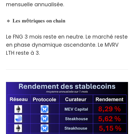
mensuelle annualisée.
🔹 𝐋𝐞𝐬 𝐦é𝐭𝐫𝐢𝐪𝐮𝐞𝐬 𝐨𝐧 𝐜𝐡𝐚𝐢𝐧
Le FNG 3 mois reste en neutre. Le marché reste
en phase dynamique ascendante. Le MVRV
LTH reste à 3.