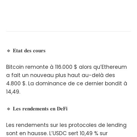
🔹 𝐄𝐭𝐚𝐭 𝐝𝐞𝐬 𝐜𝐨𝐮𝐫𝐬
Bitcoin remonte à 116.000 $ alors qu’Ethereum
a fait un nouveau plus haut au-delà des
4.800 $. La dominance de ce dernier bondit à
14,49.
🔹 𝐋𝐞𝐬 𝐫𝐞𝐧𝐝𝐞𝐦𝐞𝐧𝐭𝐬 𝐞𝐧 𝐃𝐞𝐅𝐢
Les rendements sur les protocoles de lending
sont en hausse. L’USDC sert 10,49 % sur