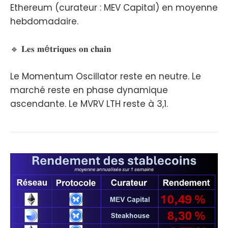
Ethereum (curateur : MEV Capital) en moyenne
hebdomadaire.
🔹 𝐋𝐞𝐬 𝐦é𝐭𝐫𝐢𝐪𝐮𝐞𝐬 𝐨𝐧 𝐜𝐡𝐚𝐢𝐧
Le Momentum Oscillator reste en neutre. Le
marché reste en phase dynamique
ascendante. Le MVRV LTH reste à 3,1.