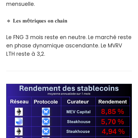
mensuelle.
🔹 𝐋𝐞𝐬 𝐦é𝐭𝐫𝐢𝐪𝐮𝐞𝐬 𝐨𝐧 𝐜𝐡𝐚𝐢𝐧
Le FNG 3 mois reste en neutre. Le marché reste
en phase dynamique ascendante. Le MVRV
LTH reste à 3,2.