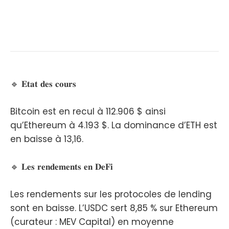
🔹 𝐄𝐭𝐚𝐭 𝐝𝐞𝐬 𝐜𝐨𝐮𝐫𝐬
Bitcoin est en recul à 112.906 $ ainsi
qu’Ethereum à 4.193 $. La dominance d’ETH est
en baisse à 13,16.
🔹 𝐋𝐞𝐬 𝐫𝐞𝐧𝐝𝐞𝐦𝐞𝐧𝐭𝐬 𝐞𝐧 𝐃𝐞𝐅𝐢
Les rendements sur les protocoles de lending
sont en baisse. L’USDC sert 8,85 % sur Ethereum
(curateur : MEV Capital) en moyenne