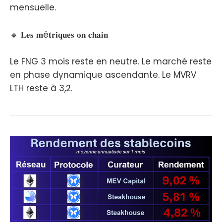
mensuelle.
🔹 𝐋𝐞𝐬 𝐦é𝐭𝐫𝐢𝐪𝐮𝐞𝐬 𝐨𝐧 𝐜𝐡𝐚𝐢𝐧
Le FNG 3 mois reste en neutre. Le marché reste
en phase dynamique ascendante. Le MVRV
LTH reste à 3,2.