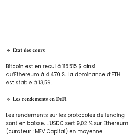
🔹 𝐄𝐭𝐚𝐭 𝐝𝐞𝐬 𝐜𝐨𝐮𝐫𝐬
Bitcoin est en recul à 115.515 $ ainsi
qu’Ethereum à 4.470 $. La dominance d’ETH
est stable à 13,59.
🔹 𝐋𝐞𝐬 𝐫𝐞𝐧𝐝𝐞𝐦𝐞𝐧𝐭𝐬 𝐞𝐧 𝐃𝐞𝐅𝐢
Les rendements sur les protocoles de lending
sont en baisse. L’USDC sert 9,02 % sur Ethereum
(curateur : MEV Capital) en moyenne