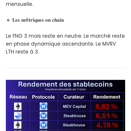
mensuelle.
🔹 𝐋𝐞𝐬 𝐦é𝐭𝐫𝐢𝐪𝐮𝐞𝐬 𝐨𝐧 𝐜𝐡𝐚𝐢𝐧
Le FNG 3 mois reste en neutre. Le marché reste
en phase dynamique ascendante. Le MVRV
LTH reste à 3.