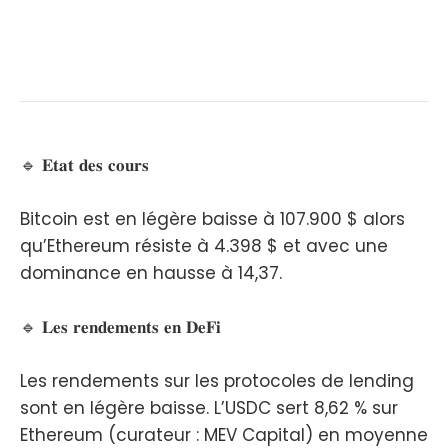
🔹 𝐄𝐭𝐚𝐭 𝐝𝐞𝐬 𝐜𝐨𝐮𝐫𝐬
Bitcoin est en légère baisse à 107.900 $ alors
qu’Ethereum résiste à 4.398 $ et avec une
dominance en hausse à 14,37.
🔹 𝐋𝐞𝐬 𝐫𝐞𝐧𝐝𝐞𝐦𝐞𝐧𝐭𝐬 𝐞𝐧 𝐃𝐞𝐅𝐢
Les rendements sur les protocoles de lending
sont en légère baisse. L’USDC sert 8,62 % sur
Ethereum (curateur : MEV Capital) en moyenne