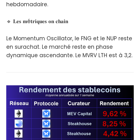
hebdomadaire.
🔹 𝐋𝐞𝐬 𝐦é𝐭𝐫𝐢𝐪𝐮𝐞𝐬 𝐨𝐧 𝐜𝐡𝐚𝐢𝐧
Le Momentum Oscillator, le FNG et le NUP reste
en surachat. Le marché reste en phase
dynamique ascendante. Le MVRV LTH est à 3,2.