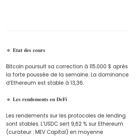
🔹 𝐄𝐭𝐚𝐭 𝐝𝐞𝐬 𝐜𝐨𝐮𝐫𝐬
Bitcoin poursuit sa correction à 115.000 $ après
la forte poussée de la semaine. La dominance
d’Ethereum est stable à 13,36.
🔹 𝐋𝐞𝐬 𝐫𝐞𝐧𝐝𝐞𝐦𝐞𝐧𝐭𝐬 𝐞𝐧 𝐃𝐞𝐅𝐢
Les rendements sur les protocoles de lending
sont stables. L’USDC sert 9,62 % sur Ethereum
(curateur : MEV Capital) en moyenne