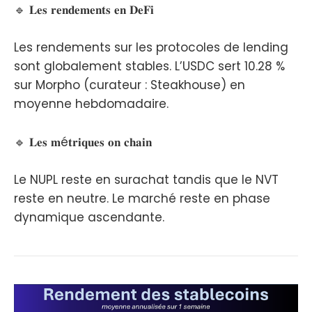
🔹 𝐋𝐞𝐬 𝐫𝐞𝐧𝐝𝐞𝐦𝐞𝐧𝐭𝐬 𝐞𝐧 𝐃𝐞𝐅𝐢
Les rendements sur les protocoles de lending
sont globalement stables. L’USDC sert 10.28 %
sur Morpho (curateur : Steakhouse) en
moyenne hebdomadaire.
🔹 𝐋𝐞𝐬 𝐦é𝐭𝐫𝐢𝐪𝐮𝐞𝐬 𝐨𝐧 𝐜𝐡𝐚𝐢𝐧
Le NUPL reste en surachat tandis que le NVT
reste en neutre. Le marché reste en phase
dynamique ascendante.