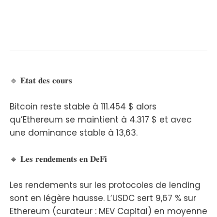
🔹 𝐄𝐭𝐚𝐭 𝐝𝐞𝐬 𝐜𝐨𝐮𝐫𝐬
Bitcoin reste stable à 111.454 $ alors
qu’Ethereum se maintient à 4.317 $ et avec
une dominance stable à 13,63.
🔹 𝐋𝐞𝐬 𝐫𝐞𝐧𝐝𝐞𝐦𝐞𝐧𝐭𝐬 𝐞𝐧 𝐃𝐞𝐅𝐢
Les rendements sur les protocoles de lending
sont en légère hausse. L’USDC sert 9,67 % sur
Ethereum (curateur : MEV Capital) en moyenne