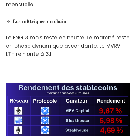
mensuelle.
🔹 𝐋𝐞𝐬 𝐦é𝐭𝐫𝐢𝐪𝐮𝐞𝐬 𝐨𝐧 𝐜𝐡𝐚𝐢𝐧
Le FNG 3 mois reste en neutre. Le marché reste
en phase dynamique ascendante. Le MVRV
LTH remonte à 3,1.