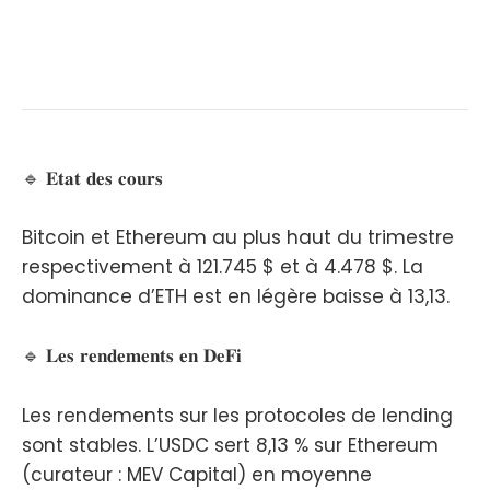
🔹 𝐄𝐭𝐚𝐭 𝐝𝐞𝐬 𝐜𝐨𝐮𝐫𝐬
Bitcoin et Ethereum au plus haut du trimestre
respectivement à 121.745 $ et à 4.478 $. La
dominance d’ETH est en légère baisse à 13,13.
🔹 𝐋𝐞𝐬 𝐫𝐞𝐧𝐝𝐞𝐦𝐞𝐧𝐭𝐬 𝐞𝐧 𝐃𝐞𝐅𝐢
Les rendements sur les protocoles de lending
sont stables. L’USDC sert 8,13 % sur Ethereum
(curateur : MEV Capital) en moyenne