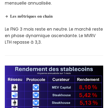
mensuelle annualisée.
🔹 𝐋𝐞𝐬 𝐦é𝐭𝐫𝐢𝐪𝐮𝐞𝐬 𝐨𝐧 𝐜𝐡𝐚𝐢𝐧
Le FNG 3 mois reste en neutre. Le marché reste
en phase dynamique ascendante. Le MVRV
LTH repasse à 3,3.