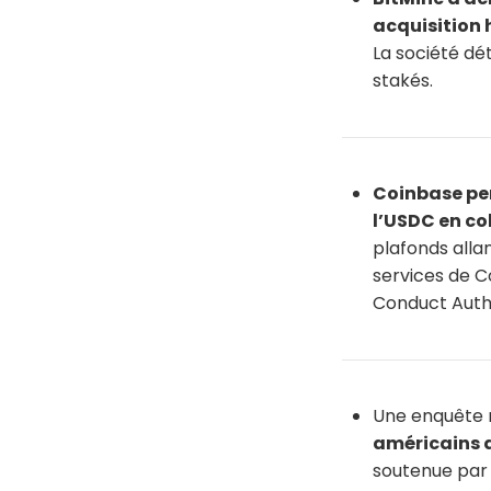
acquisition
La société dét
stakés.
Coinbase pe
l’USDC en co
plafonds alla
services de C
Conduct Autho
Une enquête 
américains a
soutenue par e