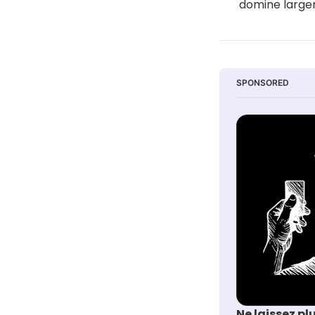
domine largem
SPONSORED
Ne laissez pl