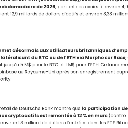
 hebdomadaire de 2026
, portant ses avoirs à environ 4,9
ient 12,9 milliards de dollars d’actifs et environ 3,33 millio
rmet désormais aux utilisateurs britanniques d’emp
llatéralisant du BTC ou de l’ETH via Morpho sur Base
,
nt jusqu’à 5 M$ pour le BTC et 1 M$ pour l’ETH. Ce lancem
oinbase au Royaume-Uni après son enregistrement auprès
rity.
retail de Deutsche Bank montre que
la participation de
ux cryptoactifs est remontée à 12 % en mars
(contre 7
nviron 1,3 milliard de dollars d’entrées dans les ETF Bitcoi