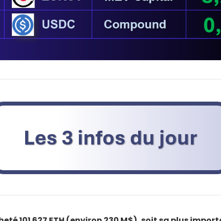
heté 101 627 ETH (environ 230 M$), soit sa plus impor