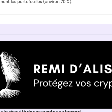
ent les portefeuilles (environ 70 %).
us la sécurité de vos cryptos au hasard :