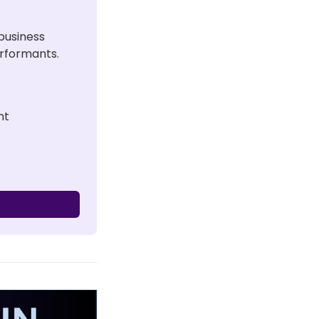
usiness 
erformants.
nt