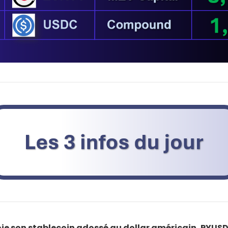
ie son stablecoin adossé au dollar américain, PYUSD