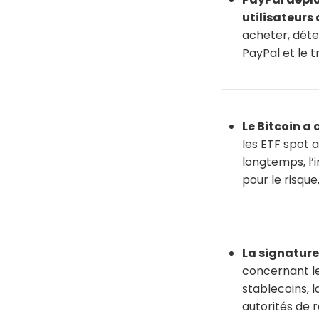
utilisateurs
acheter, déte
PayPal et le t
Le Bitcoin a
les ETF spot a
longtemps, l’i
pour le risque
La signature
concernant les
stablecoins, 
autorités de r