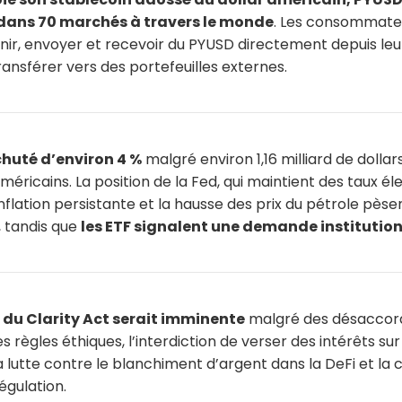
 dans 70 marchés à travers le monde
. Les consommate
nir, envoyer et recevoir du PYUSD directement depuis l
ransférer vers des portefeuilles externes.
 chuté d’environ 4 %
malgré environ 1,16 milliard de dolla
méricains. La position de la Fed, qui maintient des taux él
nflation persistante et la hausse des prix du pétrole pèsen
, tandis que
les ETF signalent une demande institution
 du Clarity Act serait imminente
malgré des désaccord
 règles éthiques, l’interdiction de verser des intérêts sur
la lutte contre le blanchiment d’argent dans la DeFi et la
égulation.