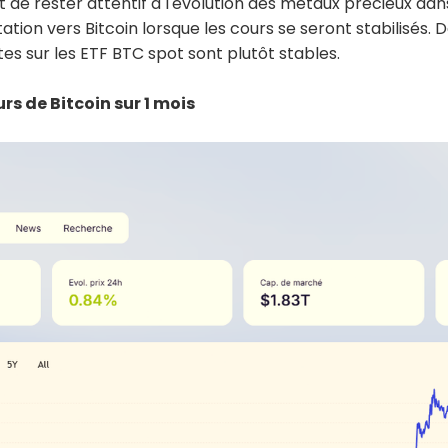
ent de rester attentif à l'évolution des métaux précieux da
tation vers Bitcoin lorsque les cours se seront stabilisés
tes sur les ETF BTC spot sont plutôt stables.
rs de Bitcoin sur 1 mois