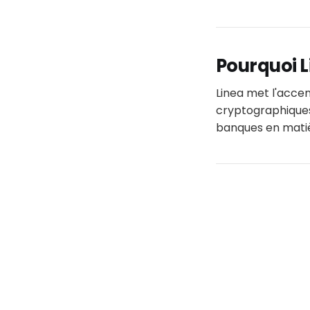
Pourquoi L
Linea met l'accen
cryptographiques
banques en matiè