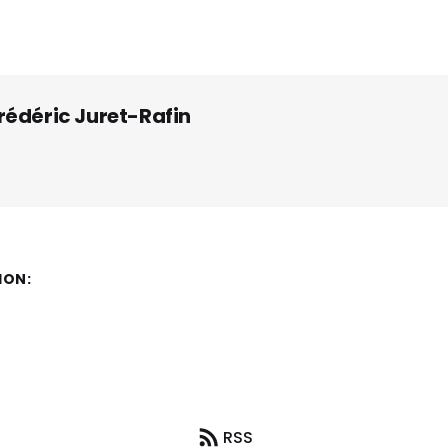
rédéric Juret-Rafin
ION:
RSS