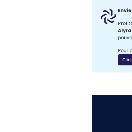
Envie
Profit
Alyra
pouvez
Pour e
Cliq