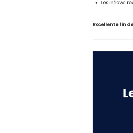
Les inflows r
Excellente fin d
L