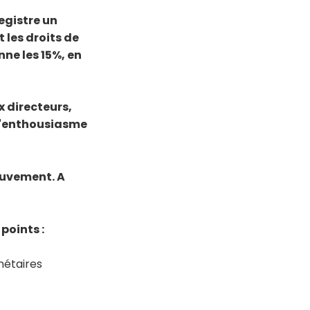
egistre un
 les droits de
e les 15%, en
x directeurs,
 l'enthousiasme
ouvement. A
points :
nétaires