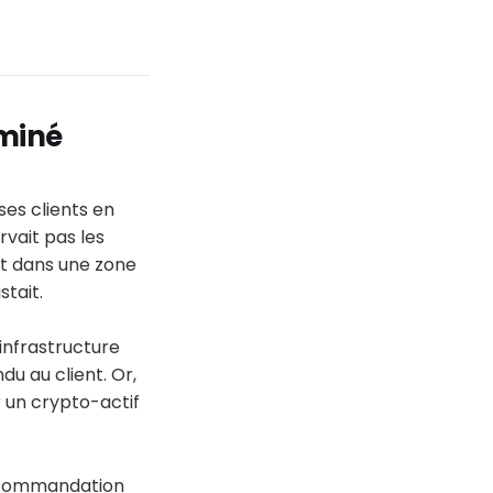
rminé
ses clients en
rvait pas les
ait dans une zone
stait.
infrastructure
du au client. Or,
 un crypto-actif
 recommandation