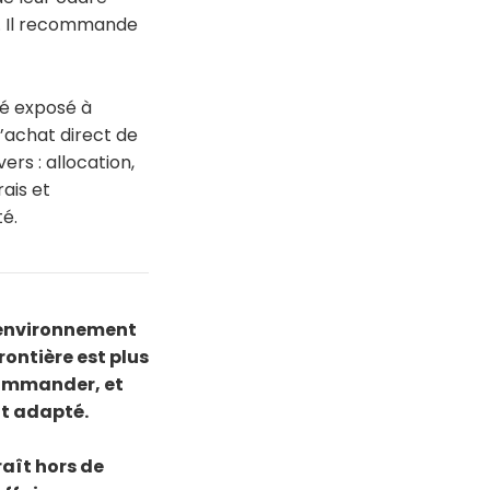
t. Il recommande
oté exposé à
l’achat direct de
ers : allocation,
rais et
té.
 l'environnement
rontière est plus
ecommander, et
t adapté.
raît hors de