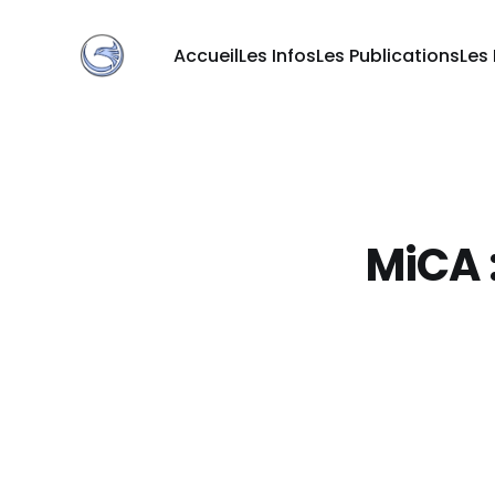
Accueil
Les Infos
Les Publications
Les
MiCA :