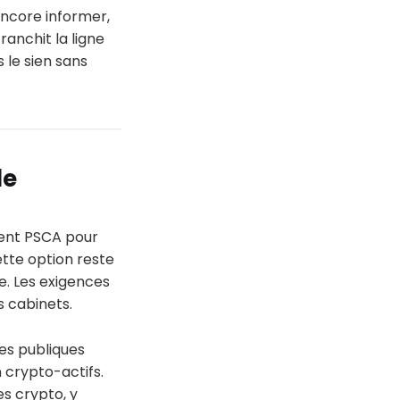
encore informer,
franchit la ligne
 le sien sans
le
ément PSCA pour
ette option reste
e. Les exigences
s cabinets.
tes publiques
 crypto-actifs.
es crypto, y