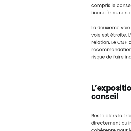
compris le conseil
financières, non 
La deuxième voie 
voie est étroite. 
relation. Le CGP q
recommandation cry
risque de faire in
L’expositio
conseil
Reste alors la tr
directement ou i
cohérente pour le