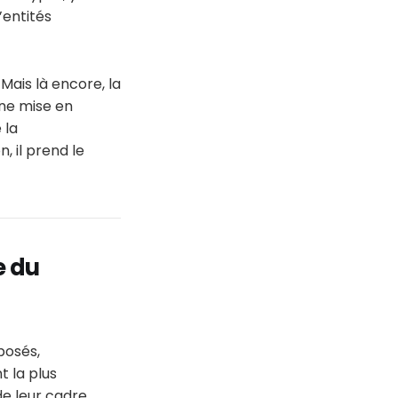
’entités
Mais là encore, la
une mise en
 la
, il prend le
e du
posés,
 la plus
de leur cadre