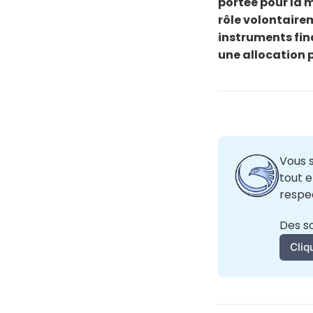
portée pour la m
rôle volontairem
instruments fin
une allocation 
Vous 
tout 
respec
Des so
Cliq