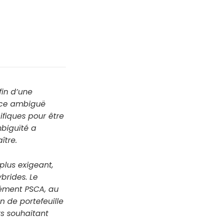
fin d’une
lace ambiguë
ifiques pour être
biguïté a
ître.
lus exigeant,
brides. Le
rément PSCA, au
n de portefeuille
rs souhaitant