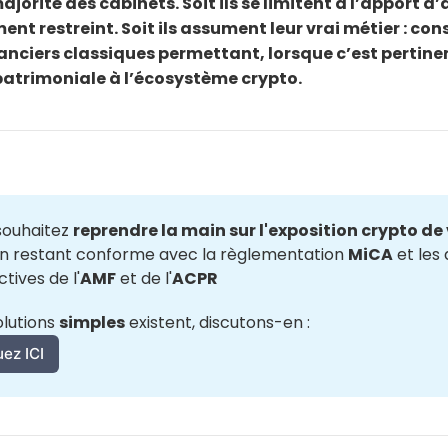
ajorité des cabinets. Soit ils se limitent à l’apport d’
ent restreint. Soit ils assument leur vrai métier : cons
anciers classiques permettant, lorsque c’est pertine
patrimoniale à l’écosystème crypto.
souhaitez 
reprendre la main sur l'exposition crypto de 
en restant conforme avec la règlementation 
MiCA
 et les
tives de l'
AMF
 et de l'
ACPR
lutions 
simples
 existent, discutons-en :
uez ICI