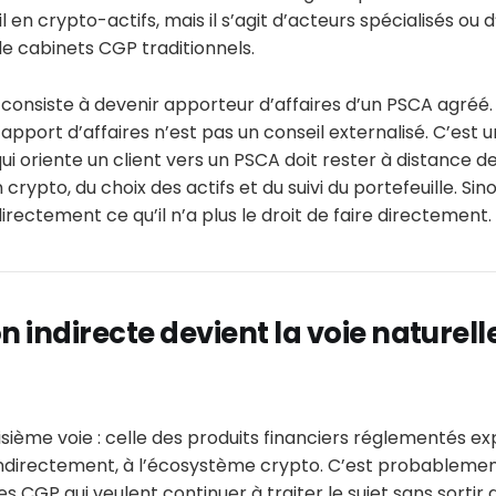
 en crypto-actifs, mais il s’agit d’acteurs spécialisés ou d
de cabinets CGP traditionnels.
consiste à devenir apporteur d’affaires d’un PSCA agréé. 
L’apport d’affaires n’est pas un conseil externalisé. C’est 
ui oriente un client vers un PSCA doit rester à distance de
pto, du choix des actifs et du suivi du portefeuille. Sinon
directement ce qu’il n’a plus le droit de faire directement.
n indirecte devient la voie naturell
oisième voie : celle des produits financiers réglementés ex
ndirectement, à l’écosystème crypto. C’est probablement
s CGP qui veulent continuer à traiter le sujet sans sortir 