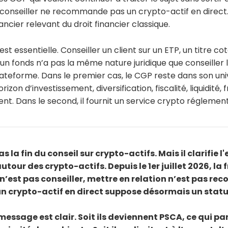
e conseiller ne recommande pas un crypto-actif en direc
ancier relevant du droit financier classique.
est essentielle. Conseiller un client sur un ETP, un titre c
un fonds n’a pas la même nature juridique que conseiller 
lateforme. Dans le premier cas, le CGP reste dans son univ
orizon d’investissement, diversification, fiscalité, liquidité, f
ent. Dans le second, il fournit un service crypto réglemen
s la fin du conseil sur crypto-actifs. Mais il clarifie
tour des crypto-actifs. Depuis le 1er juillet 2026, la f
 n’est pas conseiller, mettre en relation n’est pas r
 crypto-actif en direct suppose désormais un statu
 message est clair. Soit ils deviennent PSCA, ce qui pa