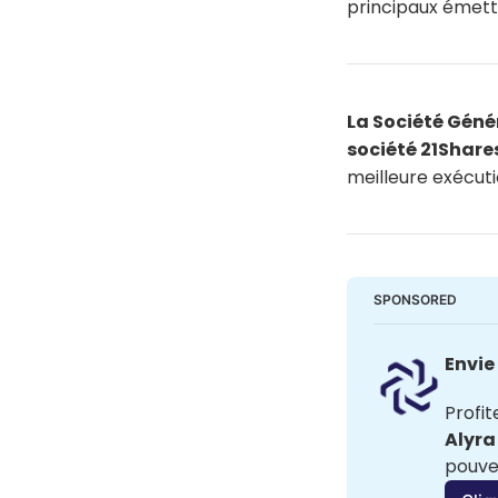
principaux émette
La Société Génér
société 21Shares
meilleure exécuti
SPONSORED
Envie
Alyra
pouvez