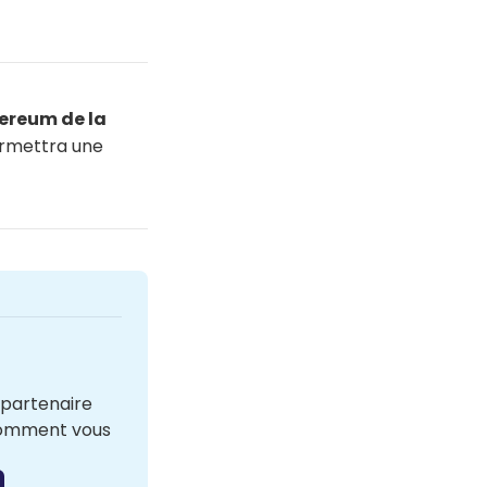
hereum de la
ermettra une
Profitez des premières heures de formation offertes par notre partenaire 
comment vous 