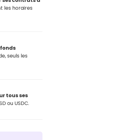
 ses contrats à
t les horaires
 fonds
e, seuls les
ur tous ses
USD ou USDC.