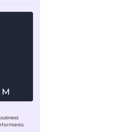
usiness 
erformants.