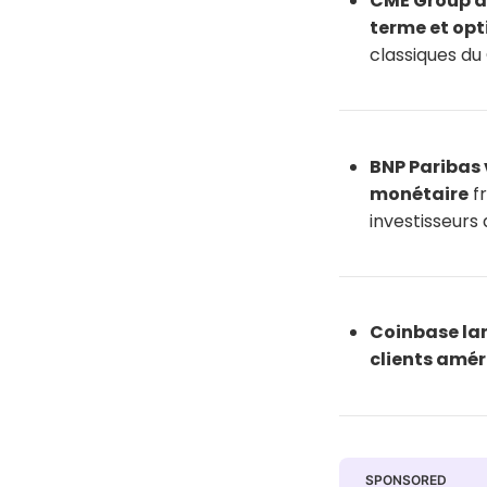
CME Group a 
terme et opt
classiques du
BNP Paribas 
monétaire
fr
investisseurs
Coinbase lan
clients amér
SPONSORED