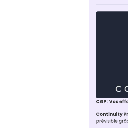
CGP : Vos eff
Continuity 
prévisible grâ