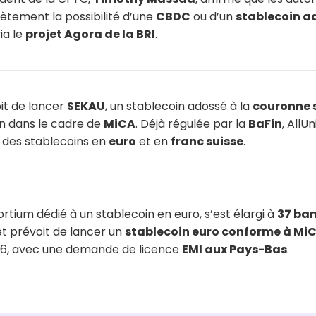
rètement la possibilité d’une
CBDC
ou d’un
stablecoin ad
a le
projet Agora de la BRI
.
oit de lancer
SEKAU
, un stablecoin adossé à la
couronne 
in dans le cadre de
MiCA
. Déjà régulée par la
BaFin
, AllU
 des stablecoins en
euro
et en
franc suisse
.
ortium dédié à un stablecoin en euro, s’est élargi à
37 ban
jet prévoit de lancer un
stablecoin euro conforme à Mi
6, avec une demande de licence
EMI aux Pays-Bas
.