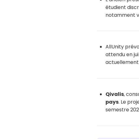
étudient disc
notamment vi
AllUnity prév
attendu en ju
actuellement
Qivalis
, cons
pays
. Le pro
semestre 202