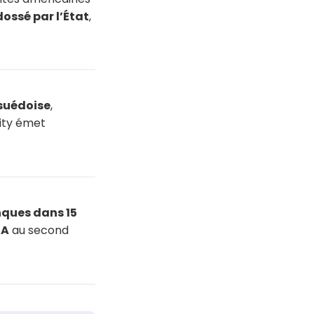
ossé par l’État
,
suédoise
,
nity émet
ques dans 15
CA
au second