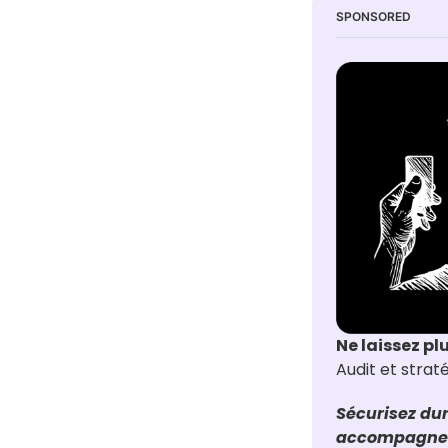
SPONSORED
Ne laissez pl
Audit et stra
Sécurisez dur
accompagneme