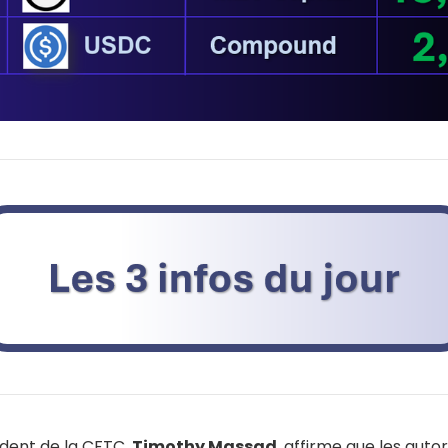
ident de la CFTC,
Timothy Massad
, affirme que les auto