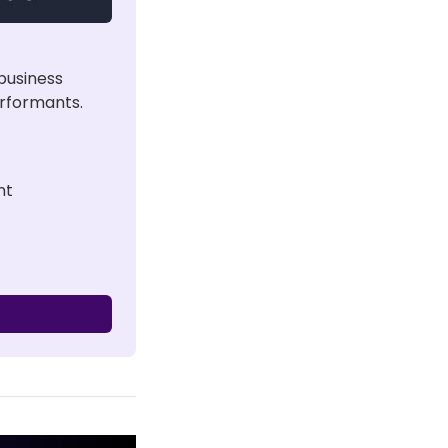
usiness 
erformants.
nt