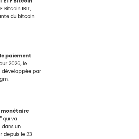
l’ETF Bitcoin
 Bitcoin IBIT,
ante du bitcoin
 de paiement
our 2026, le
ts développée par
igm.
é monétaire
"
qui va
) dans un
 depuis le 23