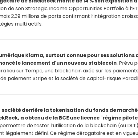
igataire de BlackRock monte de 14 % son exposition à 
tion de son Strategic Income Opportunities Portfolio à l’ETF
ais 2,39 millions de parts confirmant l’intégration croiss
égies multi actifs.
mérique Klarna, surtout connue pour ses solutions
nnoncé le lancement d'un nouveau stablecoin
. Prévu p
a lieu sur Tempo, une blockchain axée sur les paiemen
r de paiement Stripe et la société de capital-risque Parad
la société derrière la tokenisation du fonds de march
ckRock, a obtenu de la BCE une licence "régime pilote
permettre de tester l’utilisation de la blockchain (ou DLT
 légalement défini. Ce régime dérogatoire est en vigueur