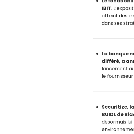
Le fonds obl
IBIT
. L’exposi
atteint désorm
dans ses strat
La banque nu
différé, a a
lancement aur
le fournisseu
Securitize, 
BUIDL de Bla
désormais lui 
environnement