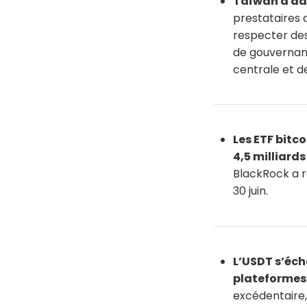
Taïwan a adop
prestataires d
respecter des
de gouvernanc
centrale et de
Les ETF bitc
4,5 milliards
BlackRock a re
30 juin.
L’USDT s’éch
plateformes
excédentaire,