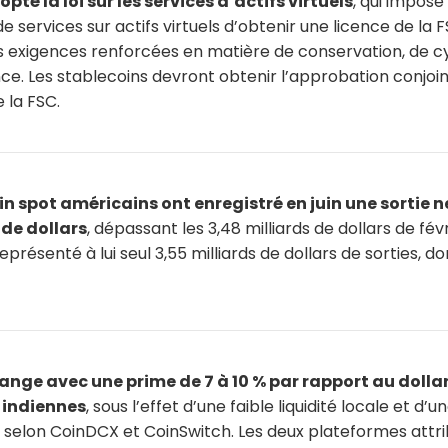
té la loi sur les services d’actifs virtuels
, qui impose
e services sur actifs virtuels d’obtenir une licence de la 
 exigences renforcées en matière de conservation, de c
e. Les stablecoins devront obtenir l’approbation conjoi
 la FSC.
oin spot américains ont enregistré en juin une sortie 
 de dollars
, dépassant les 3,48 milliards de dollars de févr
présenté à lui seul 3,55 milliards de dollars de sorties, don
ange avec une prime de 7 à 10 % par rapport au dollar
 indiennes
, sous l’effet d’une faible liquidité locale et 
 selon CoinDCX et CoinSwitch. Les deux plateformes attr