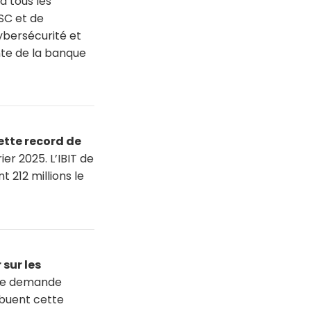
 à tous les
FSC et de
ybersécurité et
nte de la banque
nette record de
ier 2025. L’IBIT de
t 212 millions le
 sur les
d’une demande
ibuent cette