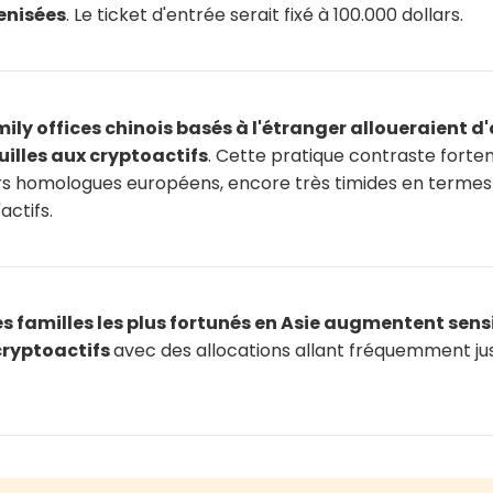
enisées
. Le ticket d'entrée serait fixé à 100.000 dollars.
mily offices chinois basés à l'étranger alloueraient d'
uilles aux cryptoactifs
. Cette pratique contraste forte
rs homologues européens, encore très timides en termes d
actifs.
es familles les plus fortunés en Asie augmentent sen
cryptoactifs
avec des allocations allant fréquemment ju