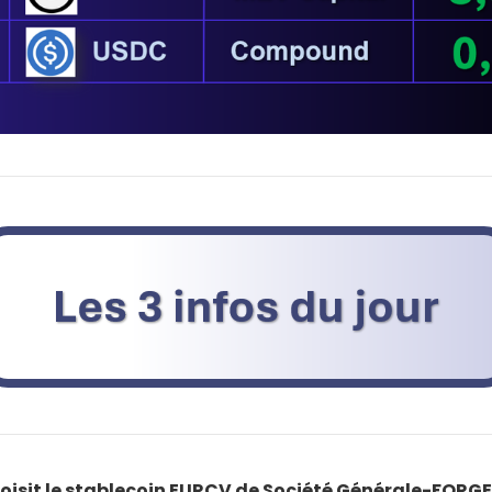
oisit le stablecoin EURCV de Société Générale-FORGE