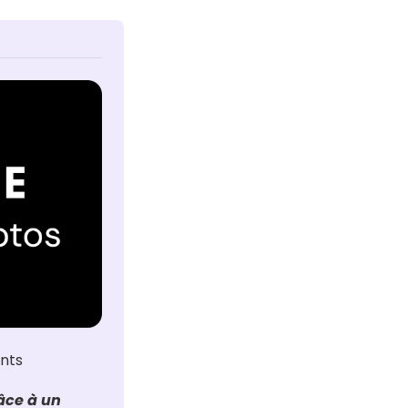
ants
ce à un 