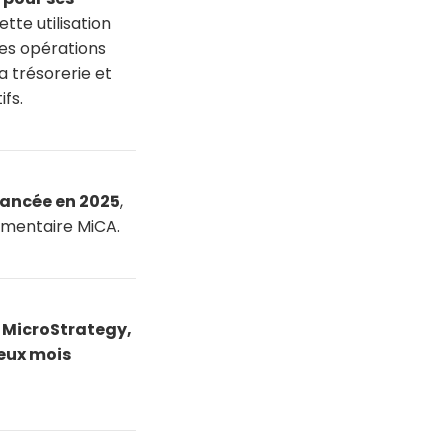
tte utilisation
es opérations
 trésorerie et
fs.
 lancée en 2025
,
lementaire MiCA.
r
MicroStrategy,
deux mois