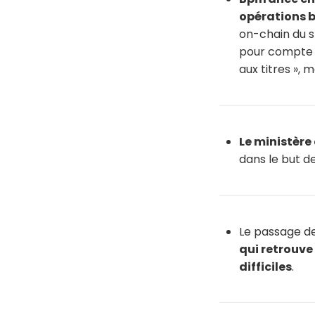
opérations 
on-chain du s
pour compte p
aux titres »,
Le ministère
dans le but d
Le passage d
qui retrouve
difficiles
.