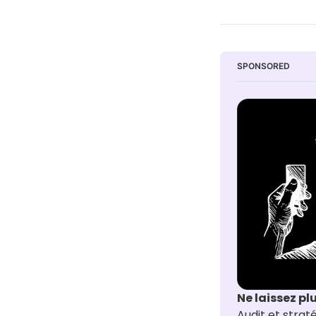
SPONSORED
Ne laissez pl
Audit et stra