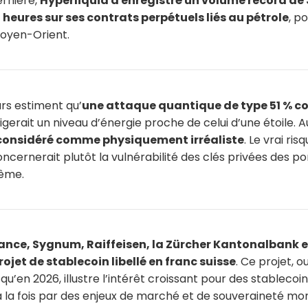
rnière,
Hyperliquid a enregistré un volume record de 
 heures sur ses contrats perpétuels liés au pétrole
, p
 Moyen-Orient.
rs estiment qu’
une attaque quantique de type 51 % c
igerait un niveau d’énergie proche de celui d’une étoile. 
considéré comme physiquement irréaliste
. Le vrai ri
cernerait plutôt la vulnérabilité des clés privées des por
ême.
ance, Sygnum, Raiffeisen, la Zürcher Kantonalbank e
ojet de stablecoin libellé en franc suisse
. Ce projet, o
usqu’en 2026, illustre l’intérêt croissant pour des stablecoin
 à la fois par des enjeux de marché et de souveraineté mo