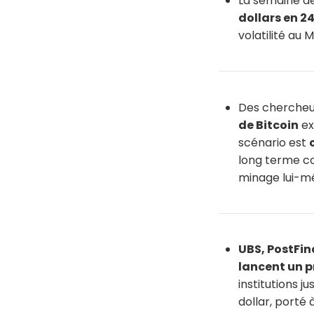
La semaine de
dollars en 24
volatilité au
Des chercheu
de Bitcoin
ex
scénario est
long terme con
minage lui-m
UBS, PostFin
lancent un pr
institutions j
dollar, porté