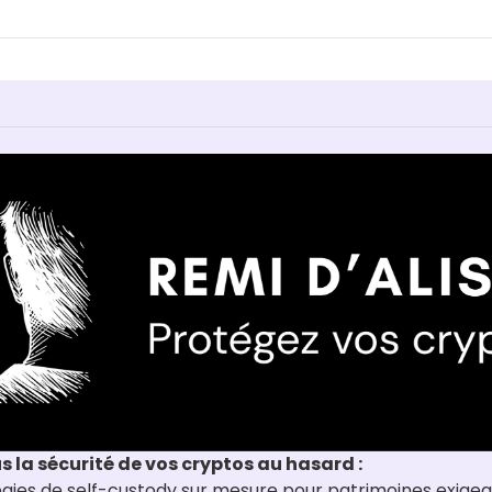
us la sécurité de vos cryptos au hasard :
tégies de self-custody sur mesure pour patrimoines exige