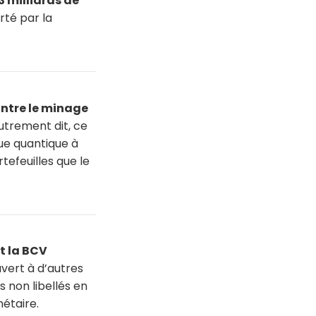
3 milliards de
orté par la
ontre le minage
Autrement dit, ce
sque quantique à
tefeuilles que le
t la BCV
uvert à d’autres
s non libellés en
nétaire.