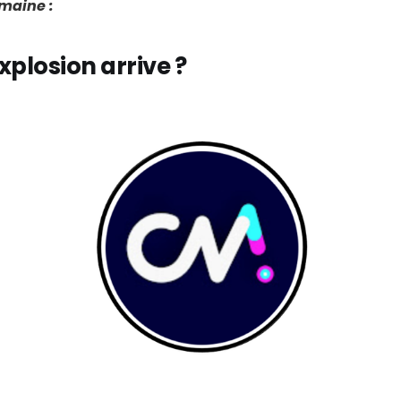
emaine :
explosion arrive ?