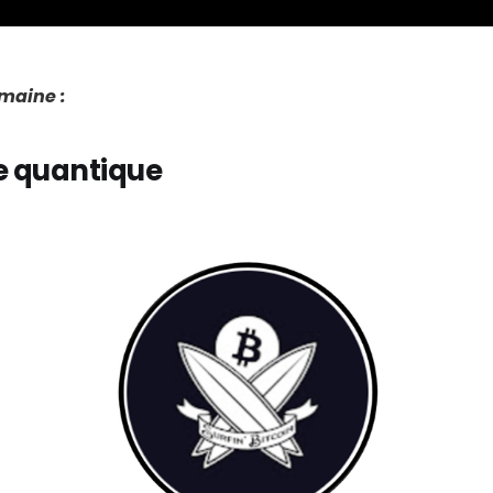
emaine :
 quantique