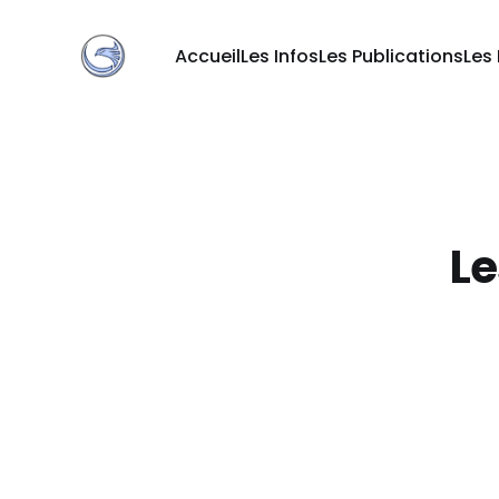
Accueil
Les Infos
Les Publications
Les
Le