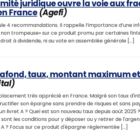
mité juridique ouvre la voie aux fra
en France
(Agefi)
le 4 recommandations. Il rappelle l’importance d’une in
t non trompeuse» sur ce produit promu par certaines fint
droit à dividende, ni au vote en assemblée générale [...]
 plafond, taux, montant maximum et
tal)
n placement très apprécié en France. Malgré son taux d'inté
ructifier son épargne sans prendre de risques et sans pa
 livret A ? Quel est son nouveau taux depuis août 2025 ?
 sont les conditions pour y déposer ou y retirer de l'arg
t A ? Focus sur ce produit d'épargne réglementée [...]