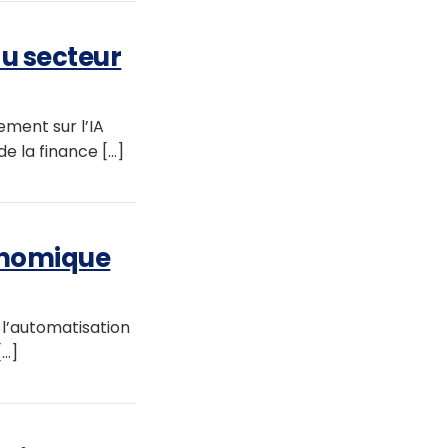
au secteur
ement sur l’IA
 la finance [...]
conomique
 l’automatisation
..]