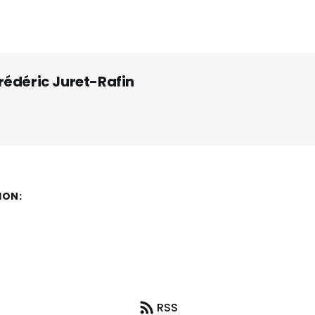
rédéric Juret-Rafin
ION:
RSS