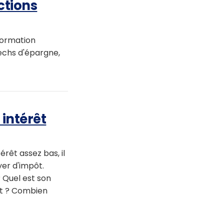
ctions
formation
echs d'épargne,
 intérêt
rêt assez bas, il
yer d'impôt.
 Quel est son
ent ? Combien