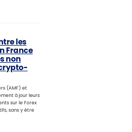
ntre les
en France
es non
 crypto-
ers (AMF) et
ement à jour leurs
ents sur le Forex
ifs, sans y être