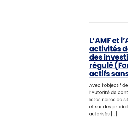
L’AMF et l
activités 
des invest
régulé (Fo
actifs sans
Avec l’objectif d
l’Autorité de con
listes noires de 
et sur des produi
autorisés [...]