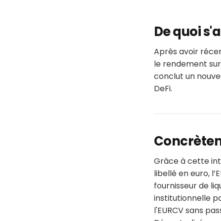
De quoi s'ag
Après avoir réce
le rendement sur 
conclut un nouvea
DeFi.
Concrètem
Grâce à cette int
libellé en euro, 
fournisseur de liq
institutionnelle 
l'EURCV sans pas