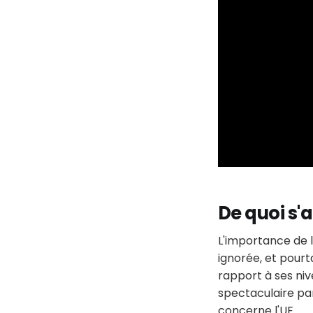
De quoi s'ag
L'importance de 
ignorée, et pourta
rapport à ses nive
spectaculaire par
concerne l'UE.