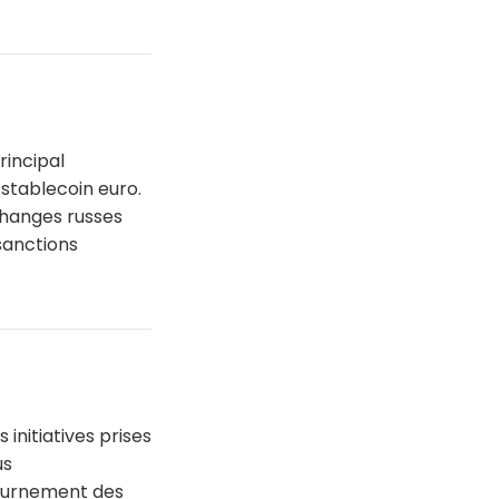
rincipal
 stablecoin euro.
xchanges russes
sanctions
 initiatives prises
us
tournement des