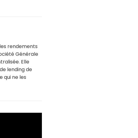
 des rendements
 Société Générale
ralisée. Elle
 de lending de
e qui ne les