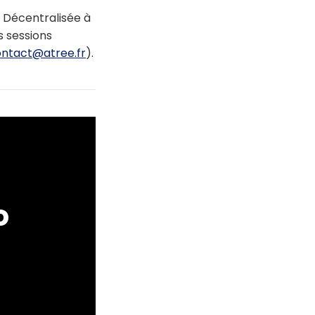
 Décentralisée à
s sessions
ntact@atree.fr
).
o