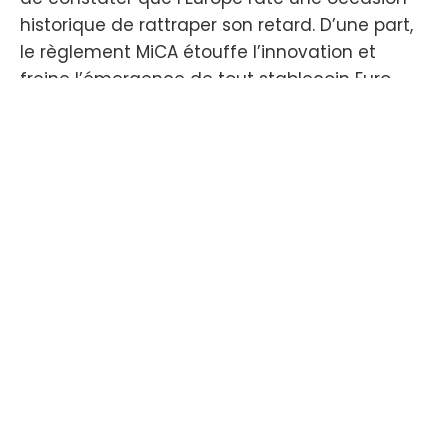
historique de rattraper son retard. D’une part,
le règlement MiCA étouffe l’innovation et
freine l’émergence de tout stablecoin Euro
susceptible de venir contester la position
dominante de Circle. D’autre part, la poursuite
à marche forcée du projet d’euro numérique
de détail va à contre-courant de la volonté
des peuples et inquiète les banques
commerciales.
WRITTEN BY:
Frédéric Juret-Rafin