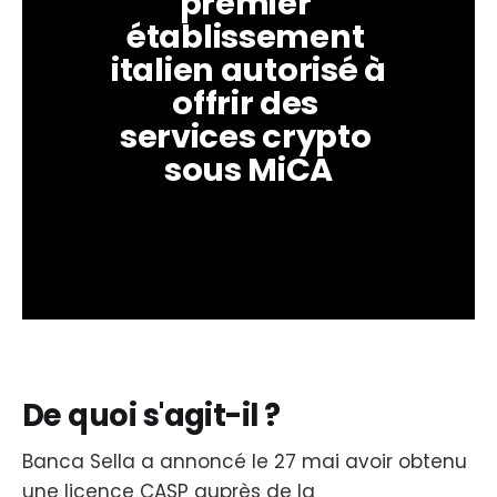
premier 
établissement 
italien autorisé à 
offrir des 
services crypto 
sous MiCA
De quoi s'agit-il ?
Banca Sella a annoncé le 27 mai avoir obtenu
une licence CASP auprès de la