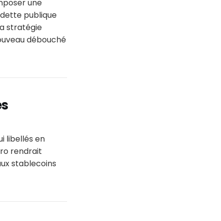
imposer une
 dette publique
a stratégie
 nouveau débouché
es
 libellés en
ro rendrait
aux stablecoins