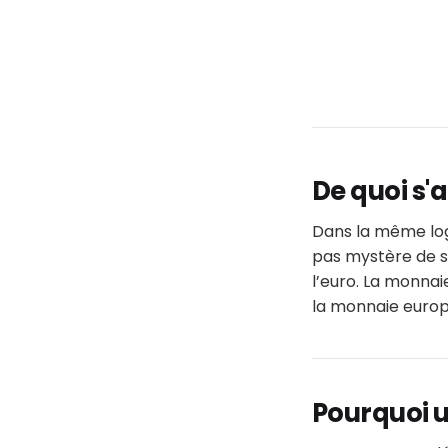
De quoi s'ag
Dans la même logi
pas mystère de so
l’euro. La monnai
la monnaie euro
Pourquoi u