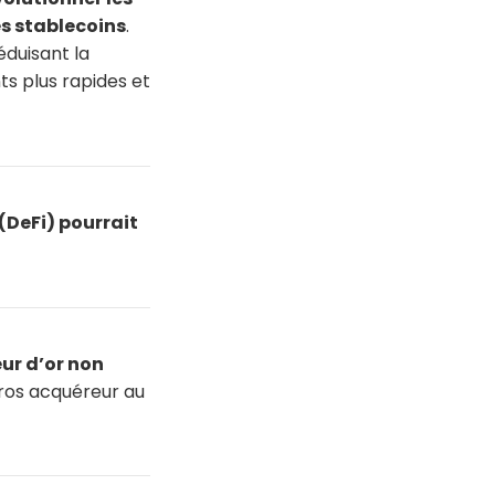
es stablecoins
.
éduisant la
s plus rapides et
(DeFi) pourrait
eur d’or non
gros acquéreur au