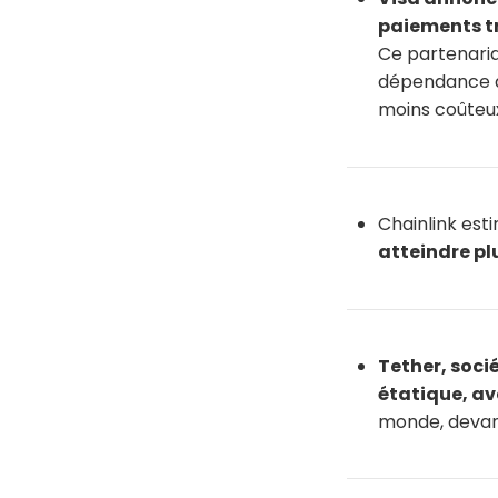
paiements tr
Ce partenaria
dépendance au
moins coûteu
Chainlink est
atteindre plu
Tether, soci
étatique, av
monde, devan