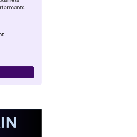
usiness 
erformants.
nt