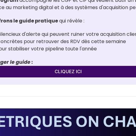
Program
 accompagne les CGP et CIF qui veulent bâtir un b
ce au marketing digital et à des systèmes d'acquisition p
frons le guide pratique
 qui révèle :
ilencieux d'alerte qui peuvent ruiner votre acquisition clie
 concrètes pour retrouver des RDV dès cette semaine
r stabiliser votre pipeline toute l'année
ger le guide :
CLIQUEZ ICI