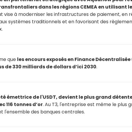
ansfrontaliers dans les régions CEMEA en utilisant l
t vise à moderniser les infrastructures de paiement, en r
x systèmes traditionnels et en favorisant des règlement
x.
ime que
les encours exposés en Finance Décentralisée 
s de 330 milliards de dollars d’ici 2030
.
été émettrice de l'USDT, devient le plus grand détent
ec 116 tonnes d’or
. Au T3, l'entreprise est même le plus 
t l'ensemble des banques centrales.