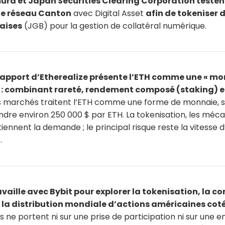
ra et Japan Securities Clearing Corporation testen
le réseau Canton
avec Digital Asset
afin de tokeniser 
aises
(JGB) pour la gestion de collatéral numérique.
apport d’Etherealize présente l’ETH comme une « m
 : combinant rareté, rendement composé (staking) e
les marchés traitent l’ETH comme une forme de monnaie, s
indre environ 250 000 $ par ETH. La tokenisation, les mé
tiennent la demande ; le principal risque reste la vitesse 
.
vaille avec Bybit pour explorer la tokenisation, la c
 la distribution mondiale d’actions américaines coté
s ne portent ni sur une prise de participation ni sur une e