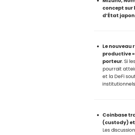
Mizuho, Nomu
concept sur 
d’État japon
Le nouveau r
productive »
porteur
. Si 
pourrait atte
et la DeFi sou
institutionnels
Coinbase tra
(custody) et
Les discussion