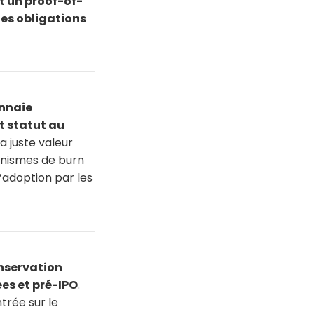
t un proof-of-
des obligations
onnaie
t statut au
a juste valeur
canismes de burn
d’adoption par les
onservation
es et pré-IPO
.
ntrée sur le