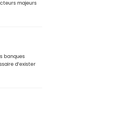
acteurs majeurs
es banques
saire d’exister