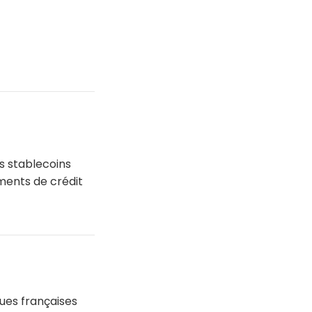
es stablecoins
ements de crédit
ues françaises