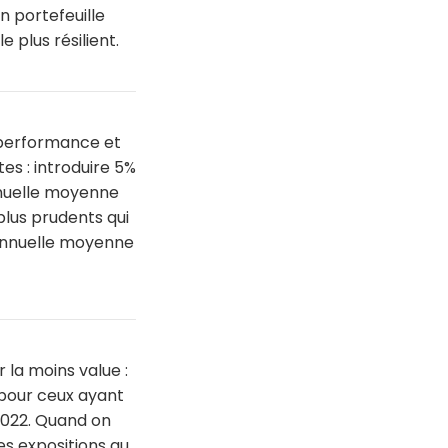
n portefeuille
 plus résilient.
a performance et
es : introduire 5%
nnuelle moyenne
 plus prudents qui
 annuelle moyenne
 la moins value :
 pour ceux ayant
 2022. Quand on
s expositions au