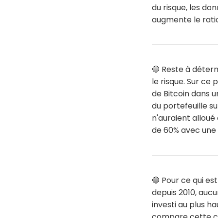
du risque, les do
augmente le ratio
🔵 Reste à déterm
le risque. Sur ce
de Bitcoin dans 
du portefeuille su
n'auraient allou
de 60% avec une 
🔵 Pour ce qui es
depuis 2010, aucu
investi au plus h
compare cette co