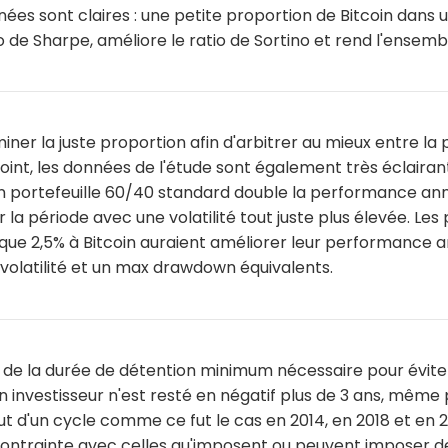
nnées sont claires : une petite proportion de Bitcoin dans u
 de Sharpe, améliore le ratio de Sortino et rend l'ensemble
iner la juste proportion afin d'arbitrer au mieux entre l
 point, les données de l'étude sont également très éclairant
un portefeuille 60/40 standard double la performance a
r la période avec une volatilité tout juste plus élevée. Les
é que 2,5% à Bitcoin auraient améliorer leur performance
volatilité et un max drawdown équivalents.
t de la durée de détention minimum nécessaire pour éviter
n investisseur n'est resté en négatif plus de 3 ans, même
aut d'un cycle comme ce fut le cas en 2014, en 2018 et en
ntrainte avec celles qu'imposent ou peuvent imposer de