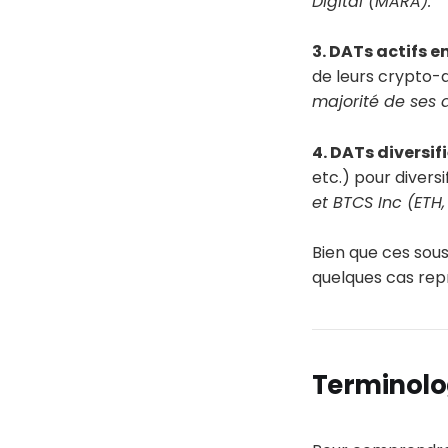
Digital (MARA).
3. DATs actifs 
de leurs crypto-ac
majorité de ses a
4. DATs diversif
etc.) pour diversi
et BTCS Inc (ETH,
Bien que ces sous
quelques cas repr
Terminolog