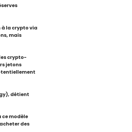
éserves
à la crypto via
ons, mais
des crypto-
rs jetons
otentiellement
gy), détient
u ce modèle
 acheter des