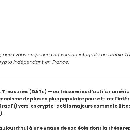
nous vous proposons en version intégrale un article T
rypto indépendant en France.
et Treasuries (DATs) — ou trésoreries d’actifs numéri
anisme de plus en plus populaire pour attirer l’intér
TradFi) vers les crypto-actifs majeurs comme le Bitc
).
aujourd’hui à une vague de sociétés dont la thèse re