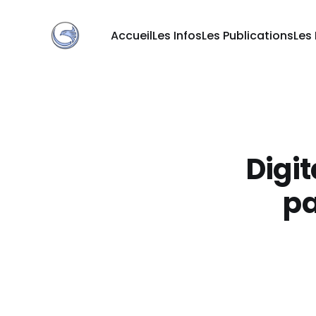
Accueil
Les Infos
Les Publications
Les
Digit
pa