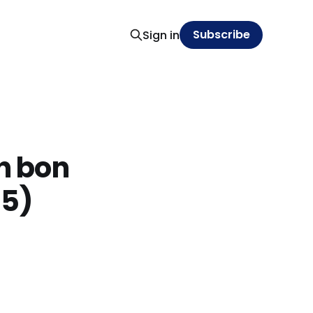
Subscribe
Sign in
un bon
45)