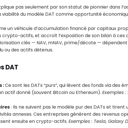
plique pas seulement par son statut de pionnier dans l’ac
a viabilité du modèle DAT comme opportunité économiqu
e un véhicule d’accumulation financé par capitaux propre
crypto-actifs, et accroît l’exposition de son bilan à ces a
alorisation clés — NAV, mNAV, prime/décote — dépenden
u ou des actifs détenus.
es DAT
s :
Ce sont les DATs “purs”, qui lèvent des fonds via des ém
n actif donné (souvent Bitcoin ou Ethereum).
Exemples : 
ires
: Ils ne suivent pas le modèle pur des DATs et tirent 
tivités annexes. Ces entreprises génèrent des revenus op
issent ensuite en crypto-actifs.
Exemples : Tesla, Galaxy D