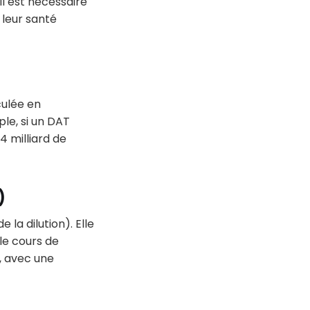
 il est nécessaire
 leur santé
culée en
ple, si un DAT
4 milliard de
)
 la dilution). Elle
 le cours de
n, avec une