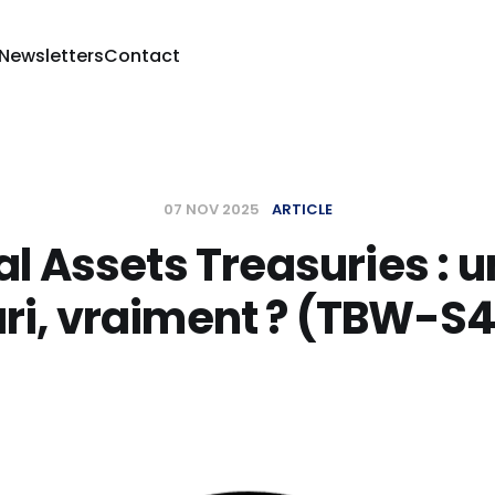
 Newsletters
Contact
07 NOV 2025
ARTICLE
al Assets Treasuries : 
ri, vraiment ? (TBW-S