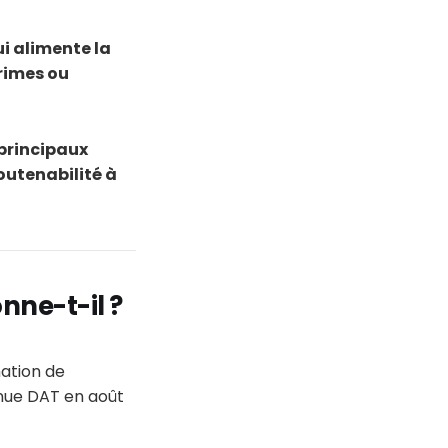
i alimente la
primes ou
 principaux
soutenabilité à
nne-t-il ?
mation de
enue DAT en août