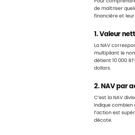
Pour comprendre
de maîtriser que
financière et leu
1. Valeur ne
La NAV correspond
multipliant le no
détient 10 000 BTC
dollars.
2. NAV par a
C’est la NAV divis
indique combien d
l’action est supé
décote.