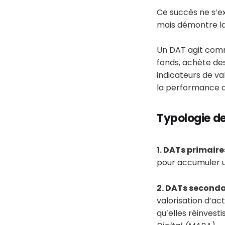
Ce succès ne s’ex
mais démontre l
Un DAT agit comm
fonds, achète des 
indicateurs de v
la performance d
Typologie d
1. DATs primaire
pour accumuler u
2. DATs seconda
valorisation d’ac
qu’elles réinvest