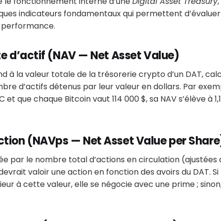
 le fonctionnement interne d’une
Digital Asset Treasury
,
lques indicateurs fondamentaux qui permettent d’évaluer
r performance.
tte d’actif (NAV — Net Asset Value)
 à la valeur totale de la trésorerie crypto d’un DAT, cal
mbre d’actifs détenus par leur valeur en dollars. Par exem
 et que chaque Bitcoin vaut 114 000 $, sa NAV s’élève à 1,1
ction (NAVps — Net Asset Value per Share
ée par le nombre total d’actions en circulation (ajustées de
evrait valoir une action en fonction des avoirs du DAT. Si
rieur à cette valeur, elle se négocie avec une prime ; sino