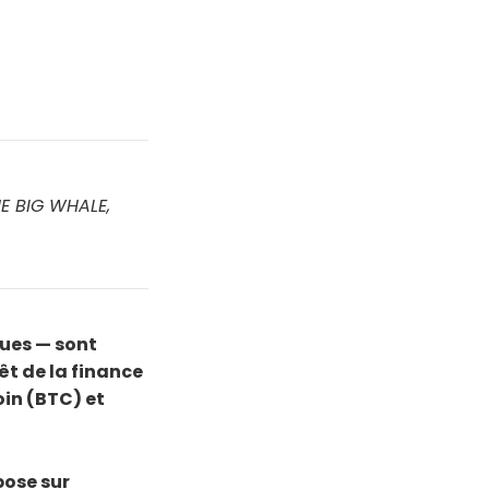
HE BIG WHALE,
ques — sont
êt de la finance
oin (BTC) et
pose sur