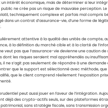
 un intérêt économique, mais de déterminer si leur intég
public ne crée pas un risque de mauvaise perception. Le
volatil, techniquement complexe et parfois mal compris bé
logé dans un contrat d’assurance-vie, d’une forme de légit
.
ulièrement attentive à la qualité des unités de compte, 
nce, à la définition du marché cible et à la clarté de l’in
 ne veut pas que l’assurance-vie devienne une caution de 
s dont les risques seraient mal appréhendés ou insuffisa
s, il ne s’agit pas seulement de répondre à une demande cli
trer que le support est sélectionné avec méthode, que l
ifié, que le client comprend réellement l’exposition pris
menté.
rudentiel peut aussi jouer en faveur de l’intégration. Auj
nt déjà des crypto-actifs seuls, sur des plateformes étr
i patrimonial, sans stratégie fiscale, sans transmission or