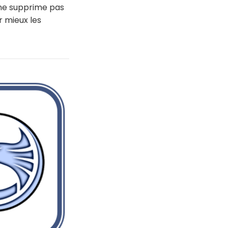
 ne supprime pas
r mieux les