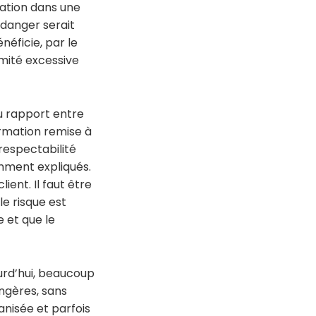
ration dans une
 danger serait
néficie, par le
imité excessive
au rapport entre
formation remise à
respectabilité
mment expliqués.
ent. Il faut être
e risque est
e et que le
ourd’hui, beaucoup
angères, sans
ganisée et parfois